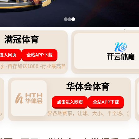
不迫到令人意外.
8:00
意外**