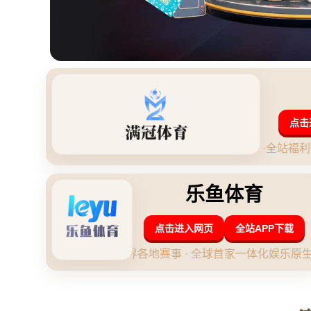
波津對公牛復仇的態度真是淡定 從容
作者 By:
Admin
时间:
2026-03-07T03:39:57+0
**波津對公牛復仇的態度真是淡定 從容不迫到令人