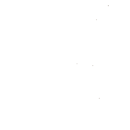
對手的漏
*在高水
就非凡的