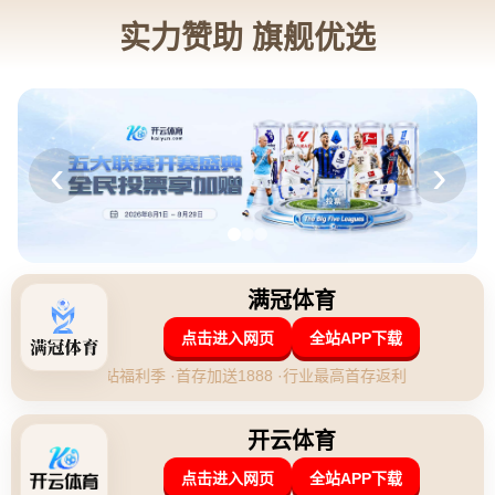
新闻资讯
网站首页
新闻资讯
【体育广角镜】三人篮球从街头打向奥运，
你想挑战吗
作者 By:
Admin
时间:
2026-04-15T03:39:13+08:00
**【体育广角镜】三人篮球从街头打向奥运，你想挑战吗**