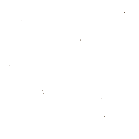
韓媒： 趣聞成真！日韓或在16強賽上“偶遇”.
马莱莱告别申花后 很接近加盟中超升班马大连英博.