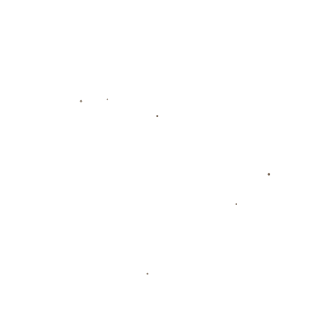
内部人士：韦世豪由过去不爱说话到公开支持伊万，
转变非常大.