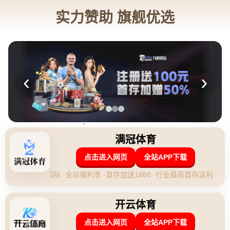
新闻资讯
网站首页
新闻资讯
雷迪克与湖人达成一份四年合同，将成为湖
人新任主帅
作者 By:
Admin
时间:
2026-04-18T03:39:10+08:00
# 雷迪克与湖人达成一份四年合同，将成为湖人新任主帅
在NBA的历史上，教练的更换往往意味着球队的重塑与新