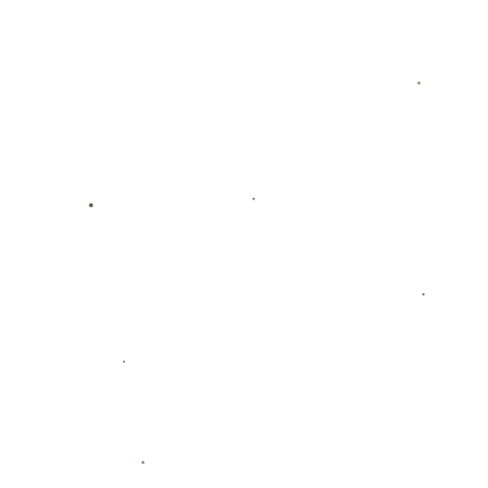
提交
栏目导航
关于华体会体育APP
服务优势
团队展示