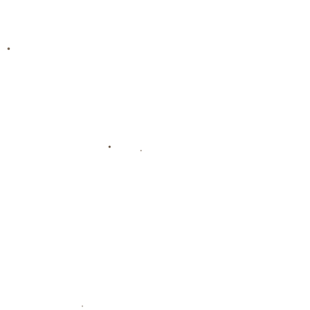
**案例分析：逆转中的关键因素**