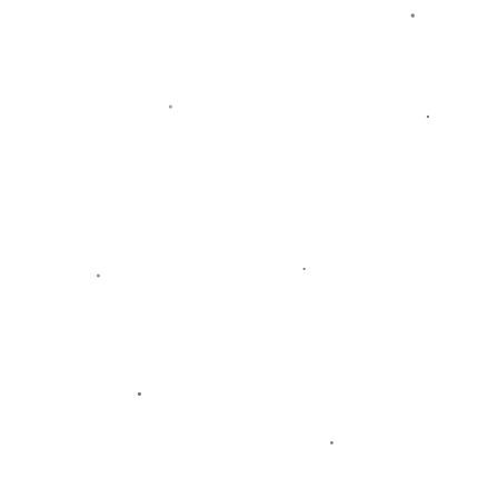
阿德本羅回國處理母親後事：國安給他1周假期！.