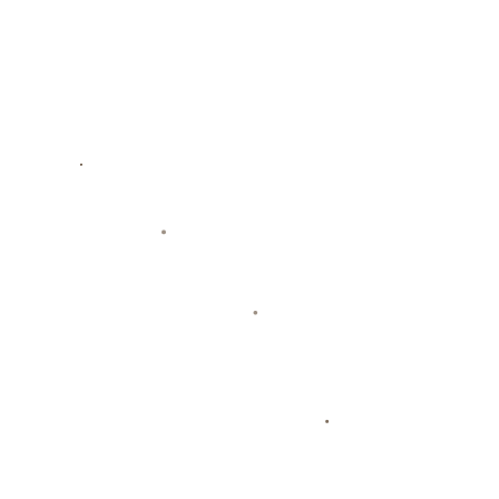
在夢幻現實中對決 克萊談與庫裏NBA賽場首次對位.