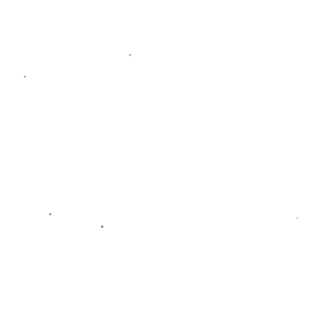
在5-4**。此时，全场沸腾，球迷的呐喊声掀翻了整个球
场。