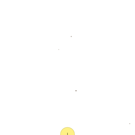
地址
天津市市辖区西青区西青区开发区
电话
0769-8682611
邮箱
admin@event-hth.com
友情链接
关于华体会体育APP
服务优势
团队展示
新闻资讯
联系我们
华体会体育官网APP下载 - HTH SPORTS
All Rights by
华体