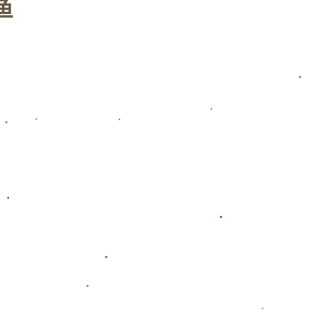
队不仅要
，确保每
热门新闻
最新新闻
热门新闻
了净胜球
石井正忠
成功的关
欧冠：马德里竞技队以2比1胜
多特蒙德