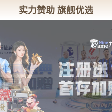
m
优势
团队展示
新闻资讯
联系我们