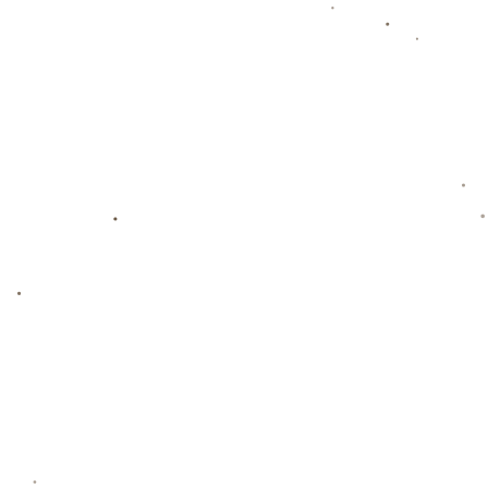
提交
栏目导航