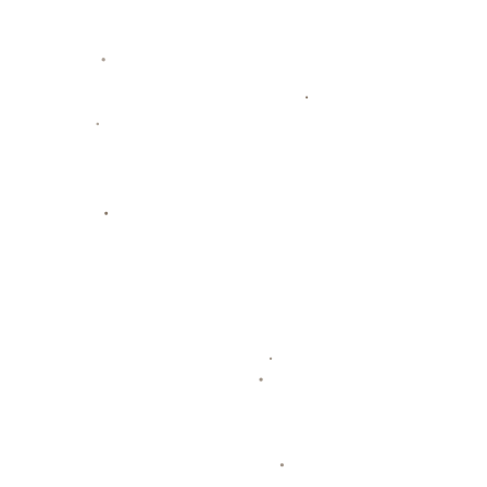
团队展示
新闻资讯
联系我们
热门新闻
最新新闻
热门新闻